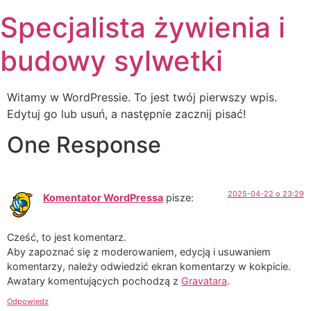
Skip
Specjalista żywienia i
to
content
budowy sylwetki
Witamy w WordPressie. To jest twój pierwszy wpis.
Edytuj go lub usuń, a następnie zacznij pisać!
One Response
2025-04-22 o 23:29
Komentator WordPressa
pisze:
Cześć, to jest komentarz.
Aby zapoznać się z moderowaniem, edycją i usuwaniem
komentarzy, należy odwiedzić ekran komentarzy w kokpicie.
Awatary komentujących pochodzą z
Gravatara
.
Odpowiedz